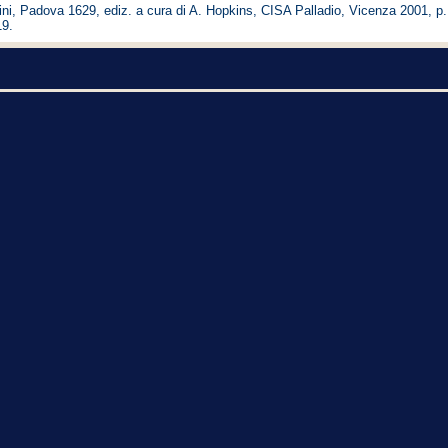
nini, Padova 1629, ediz. a cura di A. Hopkins, CISA Palladio, Vicenza 2001, p.
19.