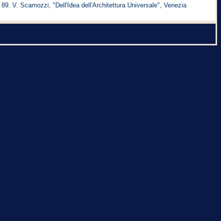
 89. V. Scamozzi, "Dell'Idea dell'Architettura Universale", Venezia