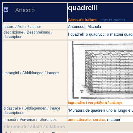
quadrelli
Articolo
Glossario Italiano
- Zope-Id: quadrelli
autore / Autor / author
Antonucci, Micaela
descrizione / Beschreibung /
I quadrelli o quadrucci o mattoni quad
description
immagini / Abbildungen / images
ingrandire / vergrößern / enlarge
didascalie / Bildlegenden / image
“Muratura de quadrelli uno al lungo e 
descriptions
rimandi / Verweise / references
;
; mattoni
ammattonato
cortina
riferimenti / Zitate / citations