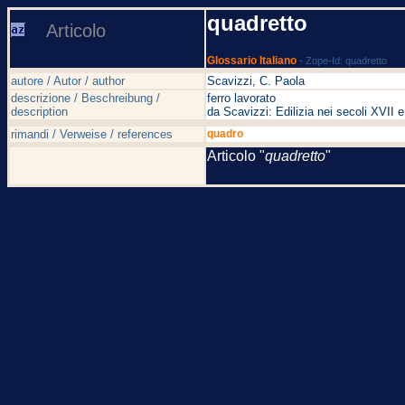
quadretto
Articolo
Glossario Italiano
- Zope-Id: quadretto
autore / Autor / author
Scavizzi, C. Paola
descrizione / Beschreibung /
ferro lavorato
description
da Scavizzi: Edilizia nei secoli XVI
rimandi / Verweise / references
quadro
Articolo "
quadretto
"