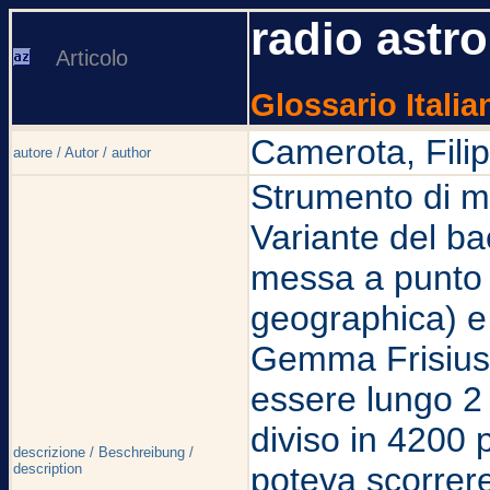
radio astr
Articolo
Glossario Italia
Camerota, Fili
autore / Autor / author
Strumento di m
Variante del ba
messa a punto 
geographica) e 
Gemma Frisius 
essere lungo 2 
diviso in 4200 p
descrizione / Beschreibung /
description
poteva scorrere