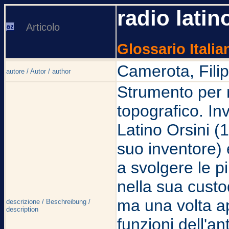
radio latin
Articolo
Glossario Italia
Camerota, Fili
autore / Autor / author
Strumento per r
topografico. In
Latino Orsini (1
suo inventore) 
a svolgere le p
nella sua cust
ma una volta a
descrizione / Beschreibung /
description
funzioni dell'an