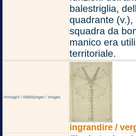
balestriglia, de
quadrante (v.),
squadra da bomb
manico era util
territoriale.
immagini / Abbildungen / images
ingrandire / ver