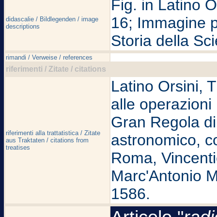
Fig. in Latino O
16; Immagine pr
didascalie / Bildlegenden / image
descriptions
Storia della Sc
rimandi / Verweise / references
riferimenti / Zitate / citations
Latino Orsini, Tr
alle operazioni 
Gran Regola di 
riferimenti alla trattatistica / Zitate
astronomico, c
aus Traktaten / citations from
treatises
Roma, Vincentio
Marc'Antonio M
1586.