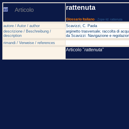
rattenuta
Articolo
Glossario Italiano
- Zope-Id: rattenuta
autore / Autor / author
Scavizzi, C. Paola
descrizione / Beschreibung /
arginetto trasversale; raccolta di acq
description
da Scavizzi: Navigazione e regolazion
rimandi / Verweise / references
Articolo "
rattenuta
"