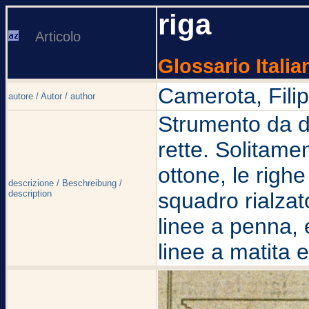
riga
Articolo
Glossario Italia
Camerota, Fili
autore / Autor / author
Strumento da di
rette. Solitame
ottone, le rig
descrizione / Beschreibung /
description
squadro rialzato
linee a penna,
linee a matita e