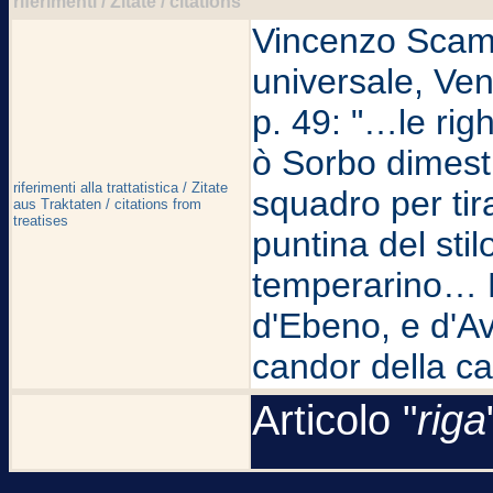
riferimenti / Zitate / citations
Vincenzo Scamoz
universale, Ven
p. 49: "…le rig
ò Sorbo dimesti
riferimenti alla trattatistica / Zitate
squadro per tira
aus Traktaten / citations from
treatises
puntina del sti
temperarino… L
d'Ebeno, e d'Av
candor della c
Articolo "
riga