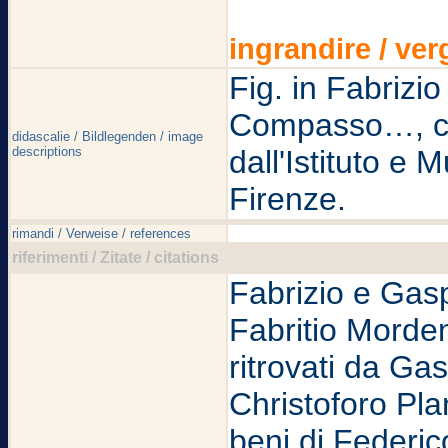
ingrandire / ver
Fig. in Fabrizi
Compasso…, ca
didascalie / Bildlegenden / image
descriptions
dall'Istituto e 
Firenze.
rimandi / Verweise / references
riferimenti / Zitate / citations
Fabrizio e Gas
Fabritio Morden
ritrovati da Ga
Christoforo Plan
beni di Federic