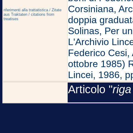
Corsiniana, Arc
riferimenti alla trattatistica / Zitate
aus Traktaten / citations from
doppia graduat
treatises
Solinas, Per un
L'Archivio Linc
Federico Cesi,
ottobre 1985) 
Lincei, 1986, p
Articolo "
riga