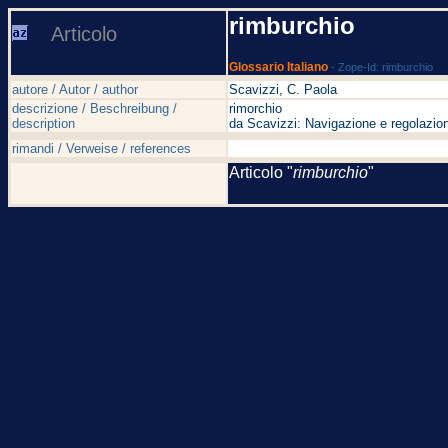
rimburchio
Articolo
Glossario Italiano
- Zope-Id: rimburchio
autore / Autor / author
Scavizzi, C. Paola
descrizione / Beschreibung /
rimorchio
description
da Scavizzi: Navigazione e regolazion
rimandi / Verweise / references
Articolo "
rimburchio
"