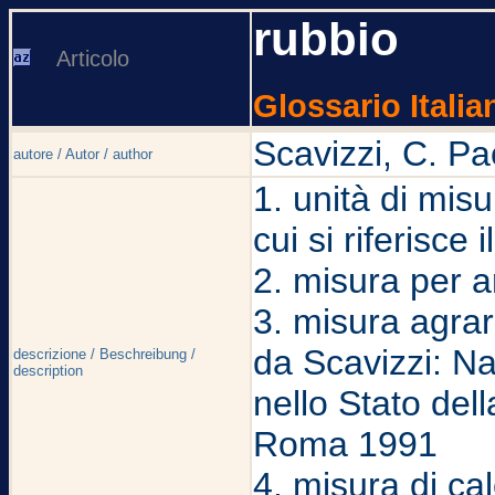
rubbio
Articolo
Glossario Italia
Scavizzi, C. Pa
autore / Autor / author
1. unità di mis
cui si riferisce 
2. misura per a
3. misura agrar
da Scavizzi: Na
descrizione / Beschreibung /
description
nello Stato del
Roma 1991
4. misura di cal