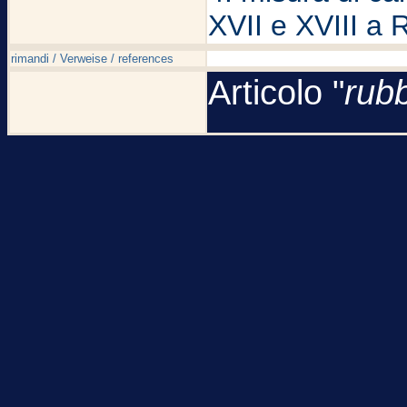
XVII e XVIII 
rimandi / Verweise / references
Articolo "
rub