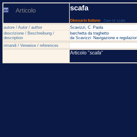
scafa
Articolo
Glossario Italiano
- Zope-Id: scafa
autore / Autor / author
Scavizzi, C. Paola
descrizione / Beschreibung /
barchetta da traghetto
description
da Scavizzi: Navigazione e regolazion
rimandi / Verweise / references
Articolo "
scafa
"