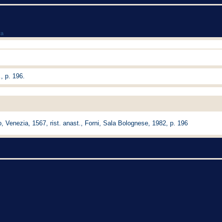
ra
, p. 196.
tto, Venezia, 1567, rist. anast., Forni, Sala Bolognese, 1982, p. 196