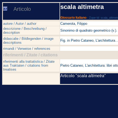
scala altimetra
Articolo
Glossario Italiano
- Zope-Id: scala_altimet
autore / Autor / author
Camerota, Filippo
descrizione / Beschreibung /
Sinonimo di quadrato geometrico (v.).
description
didascalie / Bildlegenden / image
Fig. in Pietro Cataneo, L'architettura…
descriptions
rimandi / Verweise / references
riferimenti / Zitate / citations
riferimenti alla trattatistica / Zitate
aus Traktaten / citations from
Pietro Cataneo, L'architettura: libri o
treatises
Articolo "
scala altimetra
"