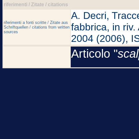
riferimenti / Zitate / citations
A. Decri, Tracce
riferimenti a fonti scritte / Zitate aus
fabbrica, in riv
Schriftquellen / citations from written
sources
2004 (2006), I
Articolo "
scal