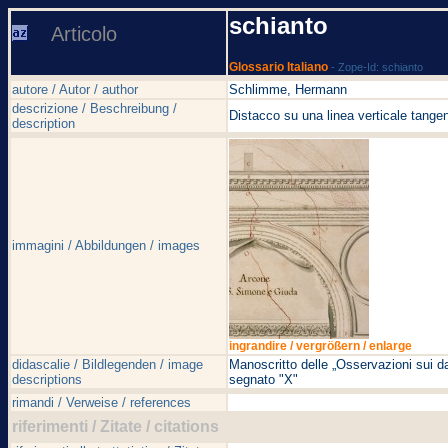
schianto
Articolo
Glossario Italiano
- Zope-Id: schianto
autore / Autor / author
Schlimme, Hermann
descrizione / Beschreibung /
Distacco su una linea verticale tangen
description
immagini / Abbildungen / images
ingrandire / vergrößern / enlarge
didascalie / Bildlegenden / image
Manoscritto delle „Osservazioni sui d
descriptions
segnato "X"
rimandi / Verweise / references
riferimenti / Zitate / citations