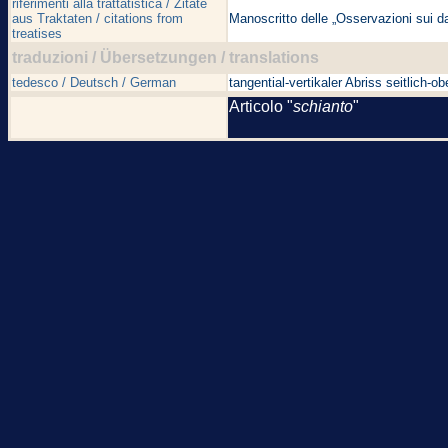
riferimenti alla trattatistica / Zitate
aus Traktaten / citations from
Manoscritto delle „Osservazioni sui d
treatises
traduzioni / Übersetzungen / translations
tedesco / Deutsch / German
tangential-vertikaler Abriss seitlich-
Articolo "
schianto
"