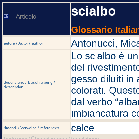
scialbo
Articolo
Glossario Italia
Antonucci, Mic
autore / Autor / author
Lo scialbo è un
del rivestimento
gesso diluiti in
descrizione / Beschreibung /
description
colorati. Quest
dal verbo “alba
imbiancatura co
calce
rimandi / Verweise / references
traduzioni / Übersetzungen / translations