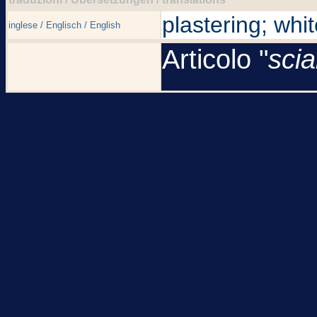
plastering; wh
inglese / Englisch / English
Articolo "
scia