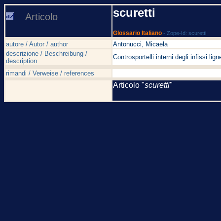
scuretti
Articolo
Glossario Italiano
- Zope-Id: scuretti
autore / Autor / author
Antonucci, Micaela
descrizione / Beschreibung /
Controsportelli interni degli infissi lign
description
rimandi / Verweise / references
Articolo "
scuretti
"