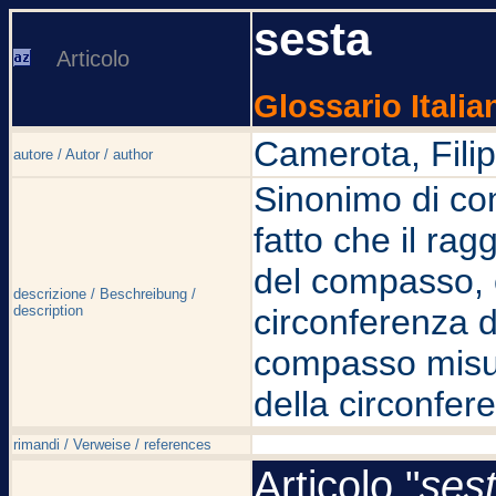
sesta
Articolo
Glossario Italia
Camerota, Fili
autore / Autor / author
Sinonimo di com
fatto che il rag
del compasso, e
descrizione / Beschreibung /
description
circonferenza d
compasso misur
della circonfer
rimandi / Verweise / references
Articolo "
ses