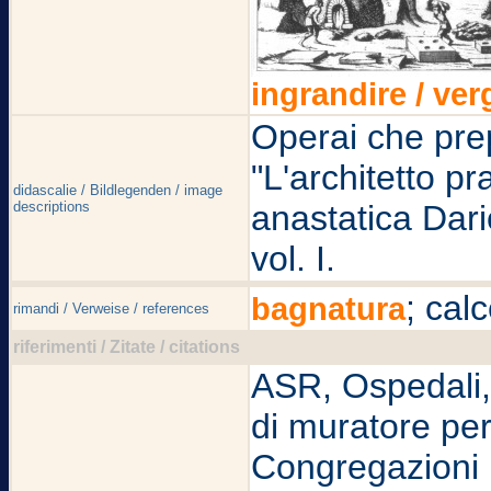
ingrandire / ver
Operai che pre
"L'architetto p
didascalie / Bildlegenden / image
descriptions
anastatica Dar
vol. I.
; cal
bagnatura
rimandi / Verweise / references
riferimenti / Zitate / citations
ASR, Ospedali, S
di muratore per
Congregazioni R