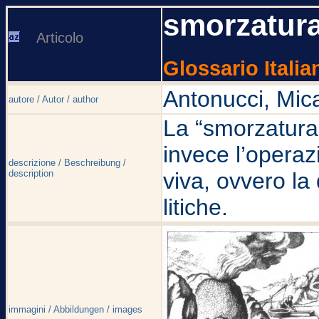
smorzatur
Articolo
Glossario Italia
Antonucci, Mic
autore / Autor / author
La “smorzatura”
invece l’operaz
descrizione / Beschreibung /
description
viva, ovvero la
litiche.
immagini / Abbildungen / images