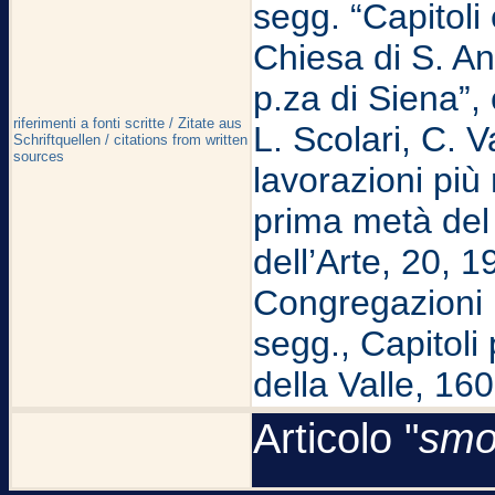
segg. “Capitoli
Chiesa di S. An
p.za di Siena”, 
riferimenti a fonti scritte / Zitate aus
L. Scolari, C. V
Schriftquellen / citations from written
sources
lavorazioni più
prima metà del 
dell’Arte, 20, 
Congregazioni R
segg., Capitoli 
della Valle, 16
Articolo "
smo