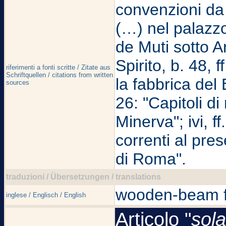
convenzioni da
(…) nel palazzo 
de Muti sotto A
Spirito, b. 48, 
riferimenti a fonti scritte / Zitate aus
Schriftquellen / citations from written
la fabbrica del 
sources
26: "Capitoli di
Minerva"; ivi, f
correnti al pre
di Roma".
traduzioni / Übersetzungen / translations
wooden-beam f
inglese / Englisch / English
Articolo "
sola