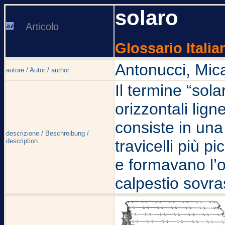
solaro
Articolo
Glossario Italia
Antonucci, Mic
autore / Autor / author
Il termine “sola
orizzontali lign
consiste in una
descrizione / Beschreibung /
description
travicelli più pi
e formavano l’o
calpestio sovra