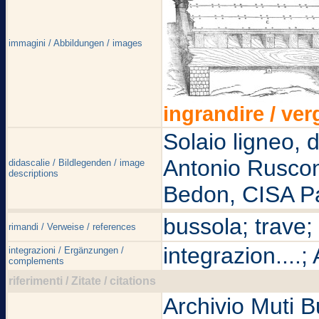
immagini / Abbildungen / images
ingrandire / ver
Solaio ligneo, 
Antonio Rusconi
didascalie / Bildlegenden / image
descriptions
Bedon, CISA Pa
bussola; trave
rimandi / Verweise / references
integrazion....
integrazioni / Ergänzungen /
complements
riferimenti / Zitate / citations
Archivio Muti Bu