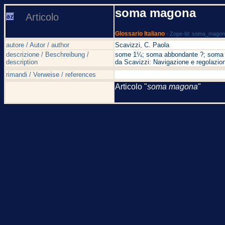
soma magona
Articolo
Glossario Italiano
- Zope-Id: soma_mago
autore / Autor / author
Scavizzi, C. Paola
descrizione / Beschreibung /
some 1¼; soma abbondante ?; soma di
description
da Scavizzi: Navigazione e regolazion
rimandi / Verweise / references
Articolo "
soma magona
"