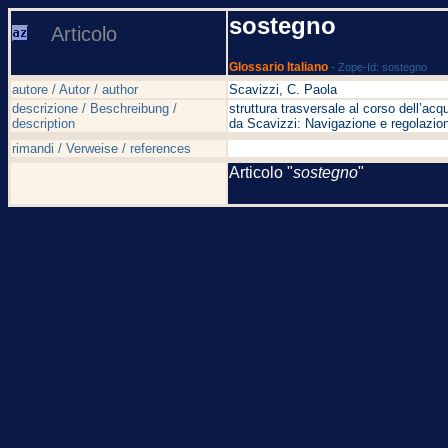
sostegno
Articolo
Glossario Italiano
- Zope-Id: sostegno
autore / Autor / author
Scavizzi, C. Paola
descrizione / Beschreibung /
struttura trasversale al corso dell’acqu
description
da Scavizzi: Navigazione e regolazion
rimandi / Verweise / references
Articolo "
sostegno
"