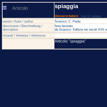
spiaggia
Articolo
Glossario Italiano
- Zope-Id: spiaggia
autore / Autor / author
Scavizzi, C. Paola
descrizione / Beschreibung /
ferro lavorato
description
da Scavizzi: Edilizia nei secoli XVI
rimandi / Verweise / references
Articolo "
spiaggia
"