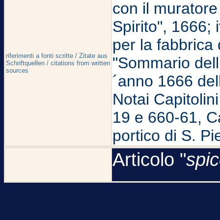
con il muratore
Spirito", 1666; 
per la fabbrica 
riferimenti a fonti scritte / Zitate aus
"Sommario delli
Schriftquellen / citations from written
sources
´anno 1666 del
Notai Capitolini,
19 e 660-61, Cap
portico di S. Pi
Articolo "
spi