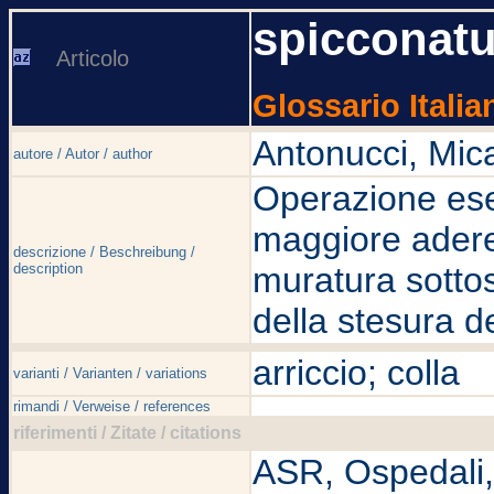
spicconatu
Articolo
Glossario Italia
Antonucci, Mic
autore / Autor / author
Operazione ese
maggiore aderen
descrizione / Beschreibung /
description
muratura sottos
della stesura del
arriccio; colla
varianti / Varianten / variations
rimandi / Verweise / references
riferimenti / Zitate / citations
ASR, Ospedali, S