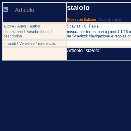
staiolo
Articolo
Glossario Italiano
- Zope-Id: staiolo
autore / Autor / author
Scavizzi, C. Paola
descrizione / Beschreibung /
misura per terreni pari a piedi 4 1/16
description
da Scavizzi: Navigazione e regolazion
rimandi / Verweise / references
Articolo "
staiolo
"