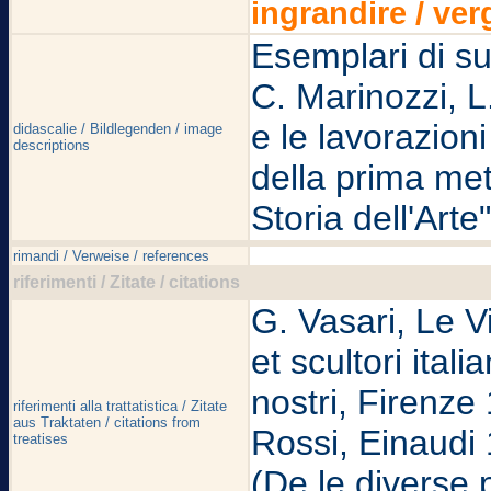
ingrandire / ver
Esemplari di su
C. Marinozzi, L
e le lavorazion
didascalie / Bildlegenden / image
descriptions
della prima met
Storia dell'Arte
rimandi / Verweise / references
riferimenti / Zitate / citations
G. Vasari, Le Vit
et scultori ital
nostri, Firenze 
riferimenti alla trattatistica / Zitate
aus Traktaten / citations from
Rossi, Einaudi 1
treatises
(De le diverse p