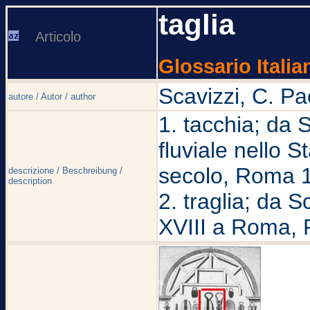
taglia
Articolo
Glossario Italia
Scavizzi, C. Pa
autore / Autor / author
1. tacchia; da 
fluviale nello S
secolo, Roma 
descrizione / Beschreibung /
description
2. traglia; da S
XVIII a Roma,