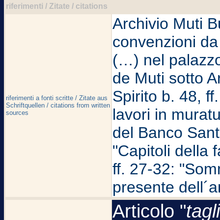
riferimenti / Zitate / citations
Archivio Muti Bu
convenzioni da
(…) nel palazzo 
de Muti sotto A
Spirito b. 48, f
riferimenti a fonti scritte / Zitate aus
Schriftquellen / citations from written
lavori in murat
sources
del Banco Santo 
"Capitoli della 
ff. 27-32: "Somm
presente dell´
Articolo "
tagl