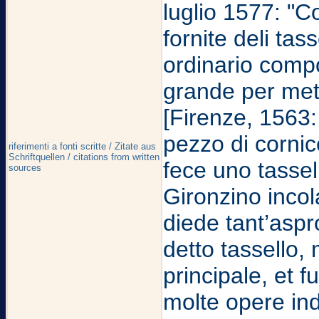
luglio 1577: "C
fornite deli tas
ordinario compo
grande per met
[Firenze, 1563:
pezzo di cornic
riferimenti a fonti scritte / Zitate aus
Schriftquellen / citations from written
fece uno tassel
sources
Gironzino incola
diede tant’aspro
detto tassello,
principale, et f
molte opere ind