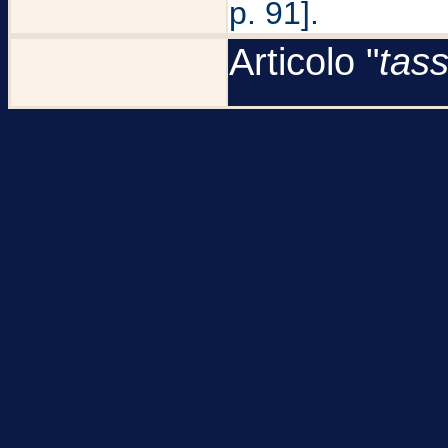
p. 91].
Articolo "
tass