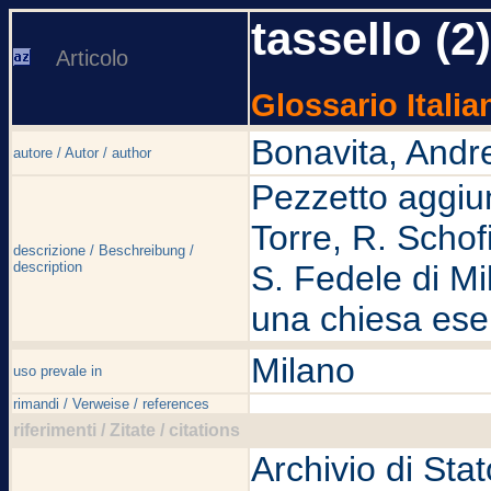
tassello (2
Articolo
Glossario Italia
Bonavita, Andr
autore / Autor / author
Pezzetto aggiun
Torre, R. Schofi
descrizione / Beschreibung /
description
S. Fedele di Mi
una chiesa es
Milano
uso prevale in
rimandi / Verweise / references
riferimenti / Zitate / citations
Archivio di Sta