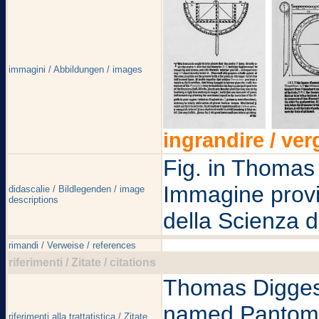
immagini / Abbildungen / images
ingrandire / ver
Fig. in Thomas
Immagine provie
didascalie / Bildlegenden / image
descriptions
della Scienza d
rimandi / Verweise / references
riferimenti / Zitate / citations
Thomas Digges, 
named Pantomet
riferimenti alla trattatistica / Zitate