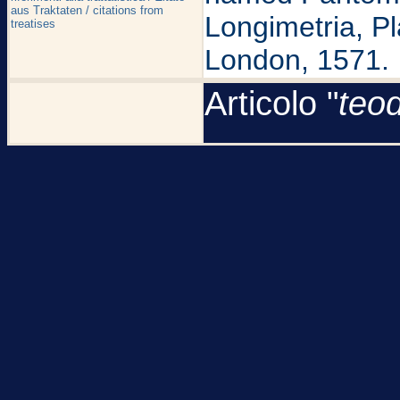
aus Traktaten / citations from
Longimetria, Pl
treatises
London, 1571.
Articolo "
teod