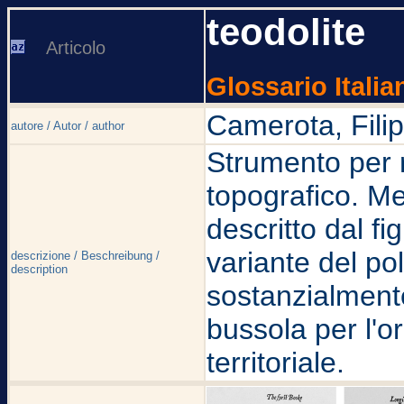
teodolite
Articolo
Glossario Italia
Camerota, Fili
autore / Autor / author
Strumento per r
topografico. M
descritto dal fi
variante del pol
descrizione / Beschreibung /
description
sostanzialmente
bussola per l'o
territoriale.