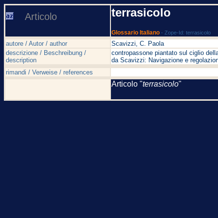
terrasicolo
Articolo
Glossario Italiano
- Zope-Id: terrasicolo
autore / Autor / author
Scavizzi, C. Paola
descrizione / Beschreibung /
contropassone piantato sul ciglio della
description
da Scavizzi: Navigazione e regolazion
rimandi / Verweise / references
Articolo "
terrasicolo
"