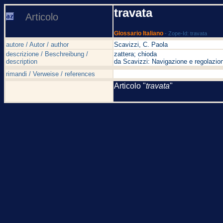
travata
Articolo
Glossario Italiano
- Zope-Id: travata
autore / Autor / author
Scavizzi, C. Paola
descrizione / Beschreibung /
zattera; chioda
description
da Scavizzi: Navigazione e regolazion
rimandi / Verweise / references
Articolo "
travata
"