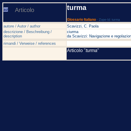
turma
Articolo
Glossario Italiano
- Zope-Id: turma
autore / Autor / author
Scavizzi, C. Paola
descrizione / Beschreibung /
ciurma
description
da Scavizzi: Navigazione e regolazion
rimandi / Verweise / references
Articolo "
turma
"