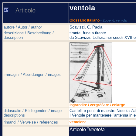
ventola
Articolo
Glossario Italiano
- Zope-Id: ventola
autore / Autor / author
Scavizzi, C. Paola
descrizione / Beschreibung /
tirante, fune a tirante
description
da Scavizzi: Edilizia nei secoli XVI
immagini / Abbildungen / images
ingrandire / vergrößern / enlarge
didascalie / Bildlegenden / image
Castelli e ponti di maestro Niccola Za
descriptions
I Ventole per mantenere l'antenna in e
rimandi / Verweise / references
ventolone
Articolo "
ventola
"