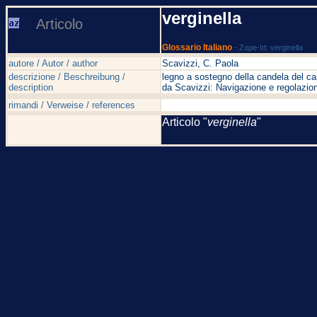
verginella
Articolo
Glossario Italiano
- Zope-Id: verginella
autore / Autor / author
Scavizzi, C. Paola
descrizione / Beschreibung /
legno a sostegno della candela del ca
description
da Scavizzi: Navigazione e regolazion
rimandi / Verweise / references
Articolo "
verginella
"