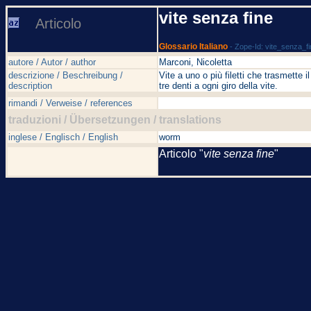
vite senza fine
Articolo
Glossario Italiano
- Zope-Id: vite_senza_f
autore / Autor / author
Marconi, Nicoletta
descrizione / Beschreibung /
Vite a uno o più filetti che trasmett
description
tre denti a ogni giro della vite.
rimandi / Verweise / references
traduzioni / Übersetzungen / translations
inglese / Englisch / English
worm
Articolo "
vite senza fine
"