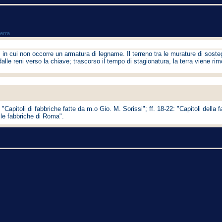
terra
i, in cui non occorre un armatura di legname. Il terreno tra le murature di sos
 dalle reni verso la chiave; trascorso il tempo di stagionatura, la terra viene r
 "Capitoli di fabbriche fatte da m.o Gio. M. Sorissi"; ff. 18-22: "Capitoli della 
lle fabbriche di Roma".