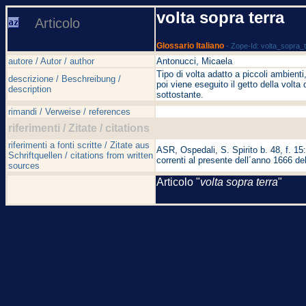
volta sopra terra
Articolo
Glossario Italiano
- Zope-Id: volta_sopra_
autore / Autor / author
Antonucci, Micaela
Tipo di volta adatto a piccoli ambient
descrizione / Beschreibung /
poi viene eseguito il getto della volta
description
sottostante.
rimandi / Verweise / references
riferimenti / Zitate / citations
riferimenti a fonti scritte / Zitate aus
ASR, Ospedali, S. Spirito b. 48, f. 15:
Schriftquellen / citations from written
correnti al presente dell´anno 1666 de
sources
Articolo "
volta sopra terra
"