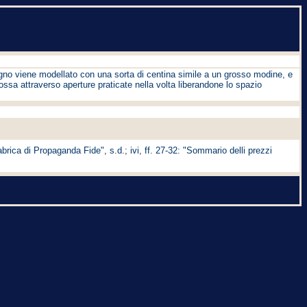
tegno viene modellato con una sorta di centina simile a un grosso modine, e
imossa attraverso aperture praticate nella volta liberandone lo spazio
fabrica di Propaganda Fide", s.d.; ivi, ff. 27-32: "Sommario delli prezzi