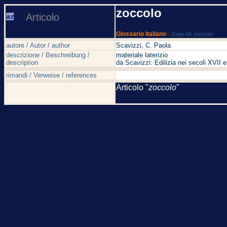
zoccolo
Articolo
Glossario Italiano
- Zope-Id: zoccolo
autore / Autor / author
Scavizzi, C. Paola
descrizione / Beschreibung /
materiale laterizio
description
da Scavizzi: Edilizia nei secoli XVI
rimandi / Verweise / references
Articolo "
zoccolo
"