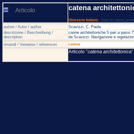
catena architettoni
Articolo
Glossario Italiano
- Zope-Id: catena_archit
autore / Autor / author
Scavizzi, C. Paola
descrizione / Beschreibung /
canne architettoniche 5 pari a passi 
description
da Scavizzi: Navigazione e regolazion
rimandi / Verweise / references
catena
Articolo "
catena architettonica
"