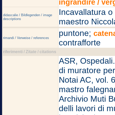
ingrandire / ver
Incavallatura o 
didascalie / Bildlegenden / image
descriptions
maestro Niccol
puntone;
caten
rimandi / Verweise / references
contrafforte
riferimenti / Zitate / citations
ASR, Ospedali. S
di muratore per
Notai AC, vol. 6
mastro falegna
Archivio Muti B
delli lavori di m