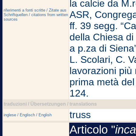
la calcie da M.
riferimenti a fonti scritte / Zitate aus
ASR, Congregazi
Schriftquellen / citations from written
sources
ff. 39 segg. “Ca
della Chiesa di 
a p.za di Siena”
L. Scolari, C. V
lavorazioni più
prima metà del 
124.
traduzioni / Übersetzungen / translations
truss
inglese / Englisch / English
Articolo "
inca