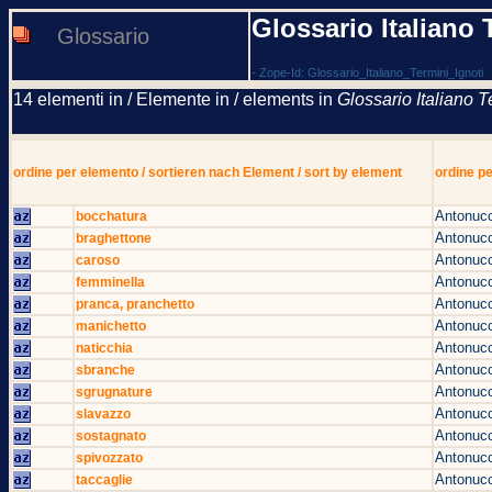
Glossario Italiano 
Glossario
- Zope-Id: Glossario_Italiano_Termini_Ignoti
14 elementi in / Elemente in / elements in
Glossario Italiano T
ordine per elemento / sortieren nach Element / sort by element
ordine pe
Antonucc
bocchatura
Antonucc
braghettone
Antonucc
caroso
Antonucc
femminella
Antonucc
pranca, pranchetto
Antonucc
manichetto
Antonucc
naticchia
Antonucc
sbranche
Antonucc
sgrugnature
Antonucc
slavazzo
Antonucc
sostagnato
Antonucc
spivozzato
Antonucc
taccaglie