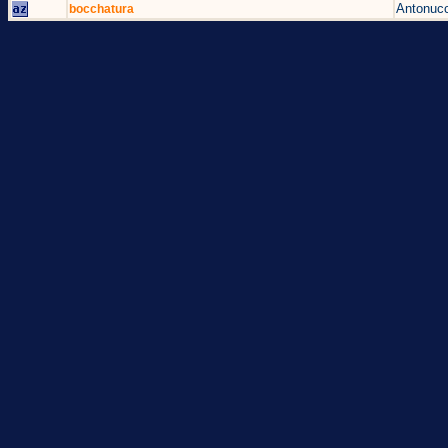
Antonucc
bocchatura