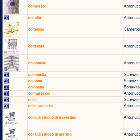
Antonucc
comesso
Antonucc
coltello
Camerota
coltellino
Antonucc
coltellata
Antonucc
colonnello
Scavizzi
colonnella
Scavizzi
colonna
Bonavita
colonella
Antonucc
colmareccio
Scavizzi
collo
Antonucc
colla ordinaria
Antonucc
colla di stucco di travertino
Antonucc
colla di stucco di marmo