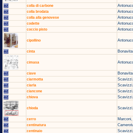
Antonucc
colla di carbone
Antonucc
colla brodata
Antonucc
colla alla genovese
Antonucc
codette
Antonucc
coccio pisto
Antonucc
cipollino
Bonavita
cinta
Antonucc
cimasa
Bonavita
ciave
Scavizzi
ciarmotta
Scavizzi
ciarla
Scavizzi
ciancone
Scavizzi
chiova
Scavizzi
chioda
Marconi,
cerro
Camerota
centinatura
Scavizzi
centinaio