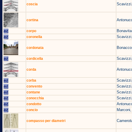
Scavizzi
coscia
Antonucc
cortina
Bonavita
corpo
Scavizzi
coronella
Bonacco
cordonata
Scavizzi
cordicella
Antonucc
corda
Scavizzi
corba
Scavizzi
convento
Scavizzi
contane
Scavizzi
conocchia
Antonucc
condotto
Marconi,
concio
Camerota
compasso per diametri