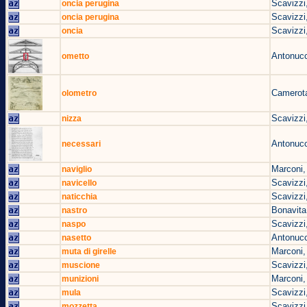
Scavizzi
oncia perugina
Scavizzi
oncia perugina
Scavizzi
oncia
Antonucc
ometto
Camerota
olometro
Scavizzi
nizza
Antonucc
necessari
Marconi,
naviglio
Scavizzi
navicello
Scavizzi
naticchia
Bonavita
nastro
Scavizzi
naspo
Antonucc
nasetto
Marconi,
muta di girelle
Scavizzi
muscione
Marconi,
munizioni
Scavizzi
mula
Scavizzi
mozzetta