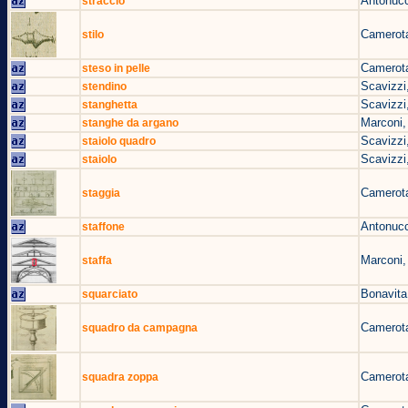
Antonucc
straccio
Camerota
stilo
Camerota
steso in pelle
Scavizzi
stendino
Scavizzi
stanghetta
Marconi,
stanghe da argano
Scavizzi
staiolo quadro
Scavizzi
staiolo
Camerota
staggia
Antonucc
staffone
Marconi,
staffa
Bonavita
squarciato
Camerota
squadro da campagna
Camerota
squadra zoppa