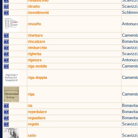
Scavizzi
rondoncello
Scavizzi
ritratto
Schlimm
risentimenti
Antonucc
rinzaffo
Camerota
rinettare
Bonavita
rincalzare
Scavizzi
rimburchio
Scavizzi
righetta
Antonucc
rigatura
Camerota
riga mobile
Camerota
riga doppia
Camerota
riga
Bonavita
ria
Bonavita
repedulare
Bonavita
regualiare
Scavizzi
regolo
Scavizzi
ratto