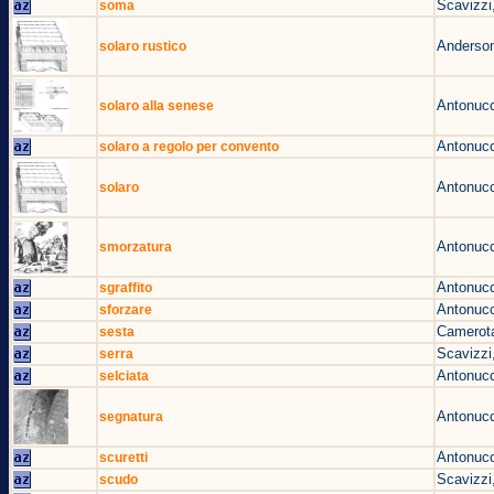
Scavizzi
soma
Anderson
solaro rustico
Antonucc
solaro alla senese
Antonucc
solaro a regolo per convento
Antonucc
solaro
Antonucc
smorzatura
Antonucc
sgraffito
Antonucc
sforzare
Camerota
sesta
Scavizzi
serra
Antonucc
selciata
Antonucc
segnatura
Antonucc
scuretti
Scavizzi
scudo