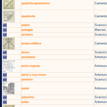
Camerota
quadrato geometrico
Camerota
quadrante
Scavizzi
puleia
Marconi,
puleggia
Scavizzi
proviere
Camerota
proteo militare
Scavizzi
presa
Antonucc
pozzolana
Antonucc
porta segreta
Antonucc
porta a raso muro
Scavizzi
pontorio
Antonucc
ponte
Scavizzi
polverino
Antonucc
polito