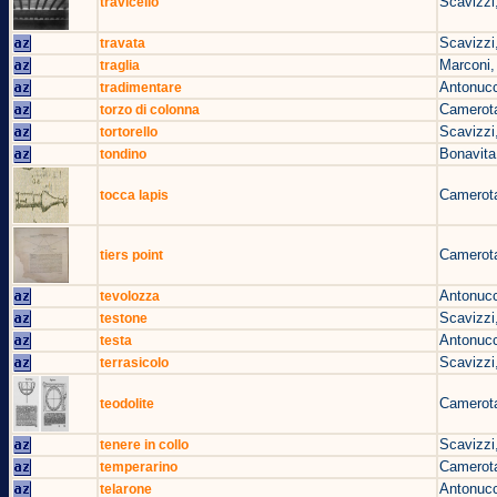
Scavizzi
travicello
Scavizzi
travata
Marconi,
traglia
Antonucc
tradimentare
Camerota
torzo di colonna
Scavizzi
tortorello
Bonavita
tondino
Camerota
tocca lapis
Camerota
tiers point
Antonucc
tevolozza
Scavizzi
testone
Antonucc
testa
Scavizzi
terrasicolo
Camerota
teodolite
Scavizzi
tenere in collo
Camerota
temperarino
Antonucc
telarone