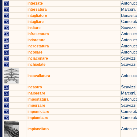
Antonucc
interzate
Marconi,
intersatura
Bonavita
intagliatore
Camerota
intagliare
Scavizzi
insitare
Antonucc
infrascatura
Antonucc
indoratura
Antonucc
incrostatura
Antonucc
incollare
Scavizzi
inciaconare
Scavizzi
inchiodate
Antonucc
incavallatura
Scavizzi
incastro
Marconi,
inalberare
Antonucc
impostatura
Scavizzi
imporzare
Camerota
impomiciare
Camerota
impiombare
Antonucc
impianellato