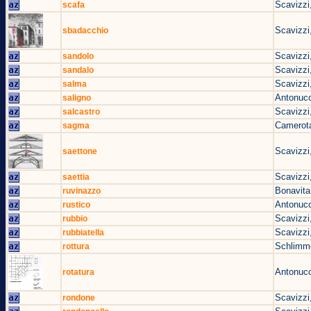
Scavizzi
scafa
Scavizzi
sbadacchio
Scavizzi
sandolo
Scavizzi
sandalo
Scavizzi
salma
Antonucc
saligno
Scavizzi
salcastro
Camerota
sagma
Scavizzi
saettone
Scavizzi
saettia
Bonavita
ruvinazzo
Antonucc
rustico
Scavizzi
rubbio
Scavizzi
rubbiatella
Schlimm
rottura
Antonucc
rotatura
Scavizzi
rondone