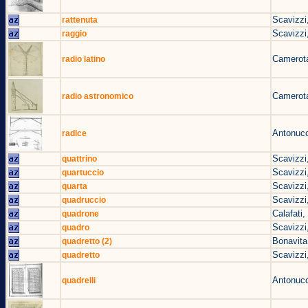
Scavizzi
rattenuta
Scavizzi
raggio
Camerota
radio latino
Camerota
radio astronomico
Antonucc
radice
Scavizzi
quattrino
Scavizzi
quartuccio
Scavizzi
quarta
Scavizzi
quadruccio
Calafati
quadrone
Scavizzi
quadro
Bonavita
quadretto (2)
Scavizzi
quadretto
Antonucc
quadrelli