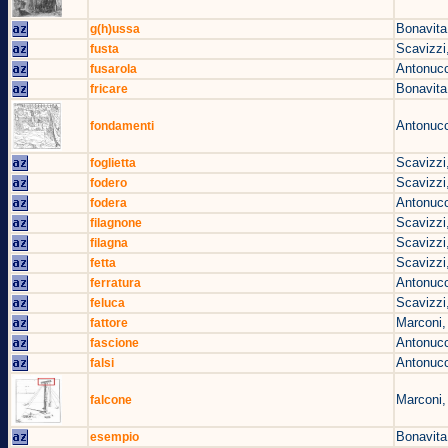
Bonavita
g(h)ussa
Scavizzi
fusta
Antonucc
fusarola
Bonavita
fricare
Antonucc
fondamenti
Scavizzi
foglietta
Scavizzi
fodero
Antonucc
fodera
Scavizzi
filagnone
Scavizzi
filagna
Scavizzi
fetta
Antonucc
ferratura
Scavizzi
feluca
Marconi,
fattore
Antonucc
fascione
Antonucc
falsi
Marconi,
falcone
Bonavita
esempio