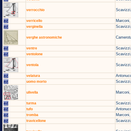
Scavizzi
verrocchio
Marconi,
verricello
Scavizzi
verginella
Camerota
verghe astronomiche
Scavizzi
ventre
Scavizzi
ventolone
Scavizzi
ventola
Antonucc
velatura
Scavizzi
uomo morto
Marconi,
ulivella
Scavizzi
turma
Antonucc
tufo
Marconi,
tromba
Scavizzi
travicellone