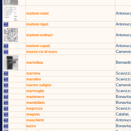
Antonucc
mattoni rotati
Antonucc
mattoni rigati
Antonucc
mattoni ordinari
Antonucc
mattoni capati
Camerota
massiccio di muro
Bernardin
martellina
Scavizzi
maroma
Scavizzi
marolino
Camerota
marmo saligno
Scavizzi
marmaglia
Bonavita
mantenere
Bonavita
mandollato
Scavizzi
magrezza
Calafati
magona
Antonucc
maschietti
Bonavita
lustro