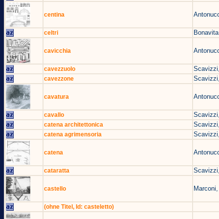
Antonucc
centina
Bonavita
celtri
Antonucc
cavicchia
Scavizzi
cavezzuolo
Scavizzi
cavezzone
Antonucc
cavatura
Scavizzi
cavallo
Scavizzi
catena architettonica
Scavizzi
catena agrimensoria
Antonucc
catena
Scavizzi
cataratta
Marconi,
castello
(ohne Titel, Id: casteletto)