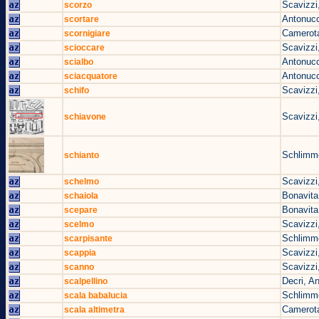
Scavizzi
scorzo
Antonucc
scortare
Camerota
scornigiare
Scavizzi
scioccare
Antonucc
scialbo
Antonucc
sciacquatore
Scavizzi
schifo
Scavizzi
schiavone
Schlimm
schianto
Scavizzi
schelmo
Bonavita
schaiola
Bonavita
scepare
Scavizzi
scelmo
Schlimm
scarpisante
Scavizzi
scappia
Scavizzi
scanno
Decri, A
scalpellino
Schlimm
scala babalucia
Camerota
scala altimetra