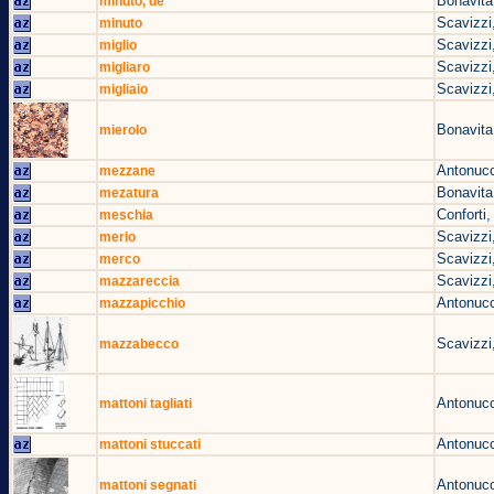
Bonavita
minuto, de
Scavizzi
minuto
Scavizzi
miglio
Scavizzi
migliaro
Scavizzi
migliaio
Bonavita
mierolo
Antonucc
mezzane
Bonavita
mezatura
Conforti,
meschia
Scavizzi
merio
Scavizzi
merco
Scavizzi
mazzareccia
Antonucc
mazzapicchio
Scavizzi
mazzabecco
Antonucc
mattoni tagliati
Antonucc
mattoni stuccati
Antonucc
mattoni segnati