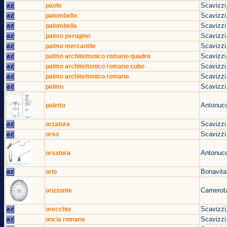
Scavizzi
paolo
Scavizzi
palombello
Scavizzi
palombella
Scavizzi
palmo perugino
Scavizzi
palmo mercantile
Scavizzi
palmo architettonico romano quadro
Scavizzi
palmo architettonico romano cubo
Scavizzi
palmo architettonico romano
Scavizzi
palmo
Antonucc
paletto
Scavizzi
orzatura
Scavizzi
orso
Antonucc
orsatura
Bonavita
orlo
Camerota
orizzonte
Scavizzi
orecchio
Scavizzi
oncia romana