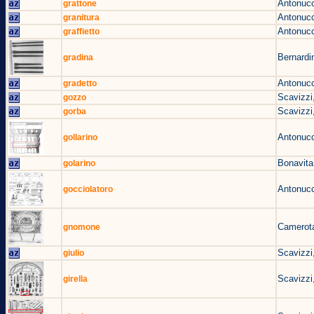
Antonucc
grattone
Antonucc
granitura
Antonucc
graffietto
Bernardin
gradina
Antonucc
gradetto
Scavizzi
gozzo
Scavizzi
gorba
Antonucc
gollarino
Bonavita
golarino
Antonucc
gocciolatoro
Camerota
gnomone
Scavizzi
giulio
Scavizzi
girella