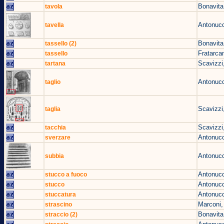
Bonavita
tavola
Antonucc
tavella
Bonavita
tassello (2)
Fratarca
tassello
Scavizzi
tartana
Antonucc
taglio
Scavizzi
taglia
Scavizzi
tacchia
Antonucc
sverzare
Antonucc
subbia
Antonucc
stucco a fuoco
Antonucc
stucco
Antonucc
stuccatura
Marconi,
strascino
Bonavita
straccio (2)