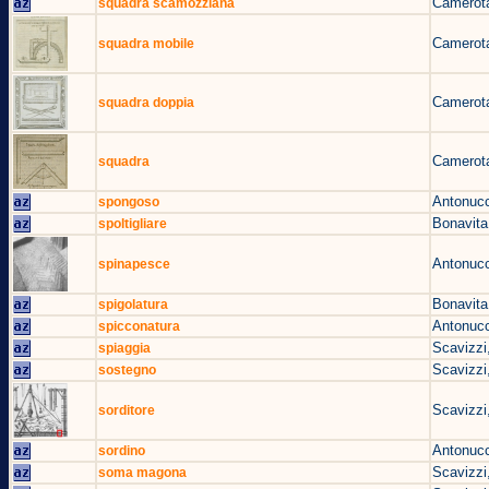
Camerota
squadra scamozziana
Camerota
squadra mobile
Camerota
squadra doppia
Camerota
squadra
Antonucc
spongoso
Bonavita
spoltigliare
Antonucc
spinapesce
Bonavita
spigolatura
Antonucc
spicconatura
Scavizzi
spiaggia
Scavizzi
sostegno
Scavizzi
sorditore
Antonucc
sordino
Scavizzi
soma magona