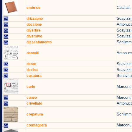
Calafati
embrice
Scavizzi
drizzagno
Antonucc
doccione
Scavizzi
divertire
Scavizzi
diversivo
Schlimm
dissestamento
Antonucc
dentelli
Scavizzi
dente
Scavizzi
decina
Bonavita
cusatura
Marconi,
curlo
Marconi,
cuneo
Antonucc
crivellato
Schlimm
crepatura
Marconi,
cremagliera