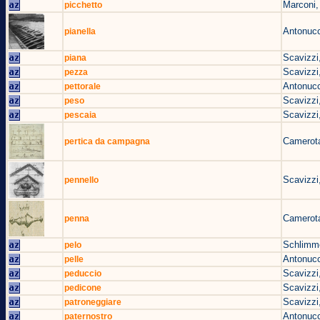
Marconi,
picchetto
Antonucc
pianella
Scavizzi
piana
Scavizzi
pezza
Antonucc
pettorale
Scavizzi
peso
Scavizzi
pescaia
Camerota
pertica da campagna
Scavizzi
pennello
Camerota
penna
Schlimm
pelo
Antonucc
pelle
Scavizzi
peduccio
Scavizzi
pedicone
Scavizzi
patroneggiare
Antonucc
paternostro