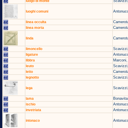
Scavizzi
luogo di monte
Antonucc
luoghi comuni
Camerota
linea occulta
Camerota
linea morta
Camerota
linda
Scavizzi
limoncello
Antonucc
ligature
Marconi,
libbra
Scavizzi
leuto
Camerota
letto
Scavizzi
legnotto
Scavizzi
lega
Bonavita
lama
Antonucc
ischio
Antonucc
invetriata
Antonucc
intonaco