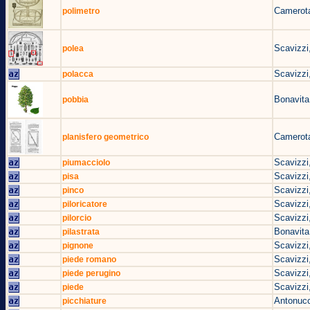
Camerota
polimetro
Scavizzi
polea
Scavizzi
polacca
Bonavita
pobbia
Camerota
planisfero geometrico
Scavizzi
piumacciolo
Scavizzi
pisa
Scavizzi
pinco
Scavizzi
piloricatore
Scavizzi
pilorcio
Bonavita
pilastrata
Scavizzi
pignone
Scavizzi
piede romano
Scavizzi
piede perugino
Scavizzi
piede
Antonucc
picchiature