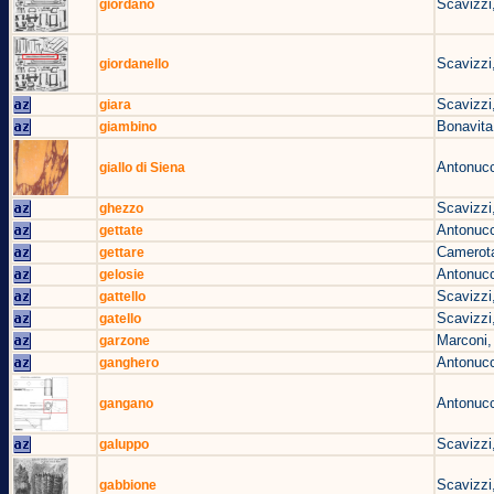
Scavizzi
giordano
Scavizzi
giordanello
Scavizzi
giara
Bonavita
giambino
Antonucc
giallo di Siena
Scavizzi
ghezzo
Antonucc
gettate
Camerota
gettare
Antonucc
gelosie
Scavizzi
gattello
Scavizzi
gatello
Marconi,
garzone
Antonucc
ganghero
Antonucc
gangano
Scavizzi
galuppo
Scavizzi
gabbione