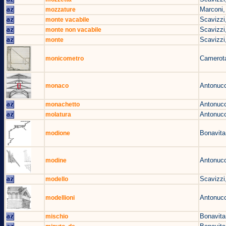
Marconi,
mozzature
Scavizzi
monte vacabile
Scavizzi
monte non vacabile
Scavizzi
monte
Camerota
monicometro
Antonucc
monaco
Antonucc
monachetto
Antonucc
molatura
Bonavita
modione
Antonucc
modine
Scavizzi
modello
Antonucc
modellioni
Bonavita
mischio