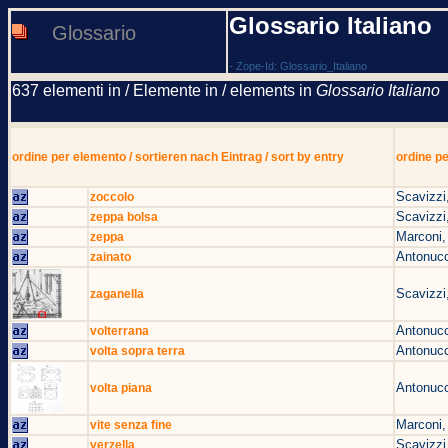
Glossario Italiano
Glossario
- Zope-Id: Glossario_Italiano
637 elementi in / Elemente in / elements in
Glossario Italiano
ordine per elemento / sortieren nach Eintrag / sort by entry
ordine pe
Scavizzi
zoccolo
Scavizzi
zeppa bolsa
Marconi,
zeppa
Antonucc
zainato
Scavizzi
zaganella
Antonucc
volterrana
Antonucc
volta sopra terra
Antonucc
volta piana
Marconi,
vite senza fine
Scavizzi
verzella