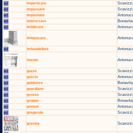
Scavizzi
imperticare
Scavizzi
impassare
Antonucc
impannate
Bonavita
imbroccare
Antonucc
imbilicare
Antonucc
imbiancare
Antonucc
imbandellare
Antonucc
hovolo
Scavizzi
guzzo
Antonucc
guscio
Bonavita
guidatore
Scavizzi
guardiano
Scavizzi
grosso
Bonavita
groppo
Antonucc
gretoni
Scavizzi
gregarola
Scavizzi
gravina